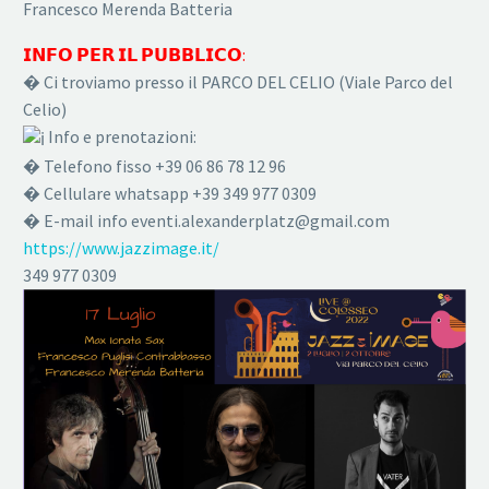
Francesco Merenda Batteria
𝗜𝗡𝗙𝗢 𝗣𝗘𝗥 𝗜𝗟 𝗣𝗨𝗕𝗕𝗟𝗜𝗖𝗢:
� Ci troviamo presso il PARCO DEL CELIO (Viale Parco del
Celio)
Info e prenotazioni:
� Telefono fisso +39 06 86 78 12 96
� Cellulare whatsapp +39 349 977 0309
� E-mail info eventi.alexanderplatz@gmail.com
https://www.jazzimage.it/
349 977 0309