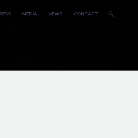
RESS
MEDIA
NEWS
CONTACT