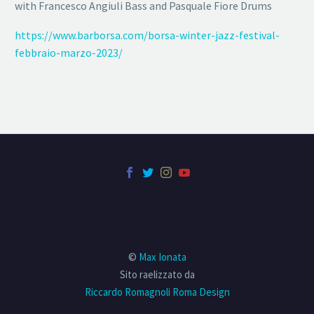
with Francesco Angiuli Bass and Pasquale Fiore Drums
https://www.barborsa.com/borsa-winter-jazz-festival-
febbraio-marzo-2023/
©
Max Ionata
Sito raelizzato da
Riccardo Romagnoli Roma Design