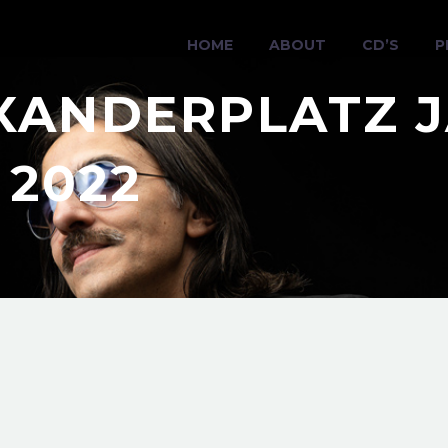
HOME
ABOUT
CD’S
P
XANDERPLATZ J
 2022