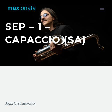
SEP – 1 –
CAPACCIO (SA)
Jazz On Capaccio